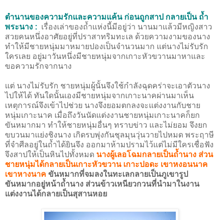
ตำนานของความรักและความแค้น ก่อนถูกสาป กลายเป็น ถ้ำ
พระนาง :
เรื่องเล่าของถ้ำแห่งนี้มีอยู่ว่า นานมาแล้วมีหญิงสาว
สวยคนหนึ่งอาศัยอยู่ที่ปราสาทริมทะเล ด้วยความงามของนาง
ทำให้มีชายหนุ่มมาหมายปองเป็นจำนวนมาก แต่นางไม่รับรัก
ใครเลย อยู่มาวันหนึ่งมีชายหนุ่มจากเกาะหัวขวานมาหาและ
ขอความรักจากนาง
แต่ นางไม่รับรัก ชายหนุ่มผู้นั้นจึงใช้กำลังฉุดคร่าจะเอาตัวนาง
ไปให้ได้ ทันใดนั้นเองมีชายหนุ่มจากเกาะนาคผ่านมาเห็น
เหตุการณ์จึงเข้าไปช่วย นางจึงยอมตกลงจะแต่งงานกับชาย
หนุ่มเกาะนาค เมื่อถึงวันนัดแต่งงานชายหนุ่มเกาะนาคก็ยก
ขันหมากมา ทำให้ชายหนุ่มอื่นๆ ทราบข่าว และไม่ยอม จึงยก
ขบวนมาแย่งชิงนาง เกิดรบพุ่งกันชุลมุนวุ่นวายไปหมด พระฤาษี
ที่จำศีลอยู่ในถ้ำได้ยินจึง ออกมาห้ามปรามไว้แต่ไม่มีใครเชื่อฟัง
จึงสาปให้เป็นหินไปทั้งหมด
นางผู้เลอโฉมกลายเป็นถ้ำนาง ส่วน
ชายหนุ่มได้กลายเป็นเกาะหัวขวาน เกาะปอดะ เขาหงอนนาค
เขาหางนาค
ขันหมากที่จมลงในทะเลกลายเป็นภูเขารูป
ขันหมากอยู่หน้าถ้ำนาง ส่วนข้าวเหนียวกวนที่นำมาในงาน
แต่งงานได้กลายเป็นสุสานหอย