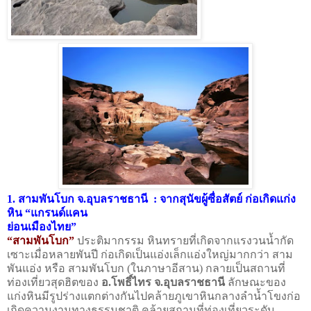
1.
สามพันโบก จ.อุบลราชธานี
:
จากสุนัขผู้ซื่อสัตย์ ก่อเกิดแก่ง
หิน
“
แกรนด์แคน
ย่อนเมืองไทย
”
“
สามพันโบก
”
ประติมากรรม หินทรายที่เกิดจากแรงวนน้ำกัด
เซาะเมื่อหลายพันปี ก่อเกิดเป็นแอ่งเล็กแอ่งใหญ่มากกว่า สาม
พันแอ่ง หรือ สามพันโบก
(
ในภาษาอีสาน) กลายเป็นสถานที่
ท่องเที่ยวสุดฮิตของ
อ.โพธิ์ไทร จ.อุบลราชธานี
ลักษณะของ
แก่งหินมีรูปร่างแตกต่างกันไปคล้ายภูเขาหินกลางลำน้ำโขงก่อ
เกิดความงามทางธรรมชาติ คล้ายสถานที่ท่องเที่ยวระดับ