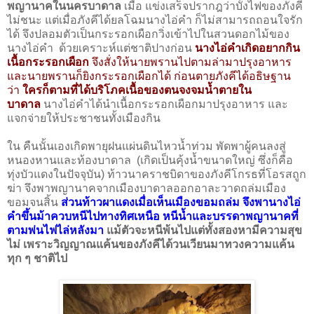
พญานาคในนครบาดาล
เมื่อ แข่งเสร็จปรากฎว่าบั้งไฟของภังคี
ไม่ชนะ แต่เมื่อภังคีได้ยลโฉมนางไอ่คำ ก็ไม่สามารถถอนใจรัก
ได้ จึงปลอมตัวเป็นกระรอกเผือกวิ่งเข้าไปในสวนดอกไม้ของ
นางไอ่คำ ด้วยเคราะห์แต่ชาติปางก่อน
นางไอ่คำเกิดอยากกิน
เนื้อกระรอกเผือก
จึงสั่งให้นายพรานไปตามล่ามาปรุงอาหาร
และนายพรานก็ยิงกระรอกเผือกได้ ก่อนตายภังคีได้อธิษฐาน
ว่า
ใครก็ตามที่ได้บริโภคเนื้อของตนจงจมน้ำตายใน
บาดาล
นางไอ่คำได้นำเนื้อกระรอกเผือกมาปรุงอาหาร และ
แจกจ่ายให้ประชาชนทั้งเมืองกิน
ใน คืนนั้นเองเกิดพายุฝนแผ่นดินไหวน้ำท่วม พัดพาผู้คนลงสู่
หนองหานและท้องบาดาล (เกิดเป็นคุ้งน้ำขนาดใหญ่ ซึ่งก็คือ
ทุ่งบัวแดงในปัจจุบัน) ท้าวนาคราชบิดาของภังคีโกรธที่โอรสถูก
ฆ่า จึงพาพญานาคจากเมืองบาดาลออกอาละวาดถล่มเมือง
ขอมจนสิ้น
ส่วนท้าวผาแดงเมื่อเห็นเมืองขอมถล่ม จึงพานางไอ่
คำขึ้นม้าควบหนีไปทางทิศเหนือ หนีน้ำและบรรดาพญานาคที่
ตามพ่นไฟไล่หลังมา
แม้ตัวจะหนีพ้นไปแต่ทั้งสองหามีความสุข
ไม่ เพราะวิญญาณแค้นของภังคีได้วนเวียนมาทวงความแค้น
ทุก ๆ ชาติไป