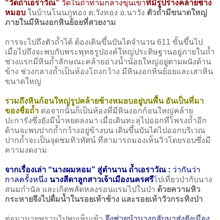
“วัดถ้ำเอราวัณ”
วัดในถ้ำท่ามกลางขุนเขา
ที่มีรูปร่างคล้ายช้าง
หมอบ
ในบ้านโนนภูทอง ต.วังทอง อ.นาวัง
ตัวถ้ำมีขนาดใหญ่
ภายในมีหินงอกหินย้อยที่สวยงาม
การจะไปถึงตัวถ้ำได้ ต้องเดินขึ้นบันไดจำนวน 611 ขั้นขึ้นไป
เมื่อไปถึงจะพบกับพระพุทธรูปองค์ใหญ่ประดิษฐานอยู่ภายในถ้ำ
ช่วงแรกมีหินถ้ำลักษณะคล้ายอ่างน้ำน้อยใหญ่อยู่ตามผนังด้าน
ข้าง ช่วงกลางถ้ำเป็นห้องโถงกว้าง มีหินงอกหินย้อยและเสาหิน
ขนาดใหญ่
รวมถึงหินก้อนใหญ่รูปคล้ายช้างหมอบอยู่บนพื้น อันเป็นที่มา
ของชื่อถ้ำ
ต่อจากนั้นก็เป็นห้องที่มีหินงอกก้อนใหญ่คล้าย
ปะการังซึ่งยังมีน้ำหยดลงมา เมื่อเดินทะลุไปออกที่โพรงถ้ำอีก
ด้านจะพบปากถ้ำกว้างอยู่ข้างบน เดินขึ้นบันไดไปออกบริเวณ
ปากถ้ำจะเป็นจุดชมทิวทัศน์ ที่สามารถมองเห็นวิวโดยรอบซึ่งมี
ความงดงาม
จากเรื่องเล่า “นางผมหอม” สู่ตำนาน ถ้ำเอราวัณ :
ว่ากันว่า
กาลครั้งหนึ่ง
นางสีดาลูกสาวเจ้าเมืองนครศรี
ไปเที่ยวป่ากับนาง
สนมกำนัล และเกิดพลัดหลงรอนแรมไปในป่า
ด้วยความหิว
กระหายจึงไปดื่มน้ำในรอยเท้าช้าง และรอยเท้าวัวกระทิงป่า
ต่อมานายพรานไปพบเห็นเข้า
จึงช่วยนำนางกลับมาส่งยังเมือง