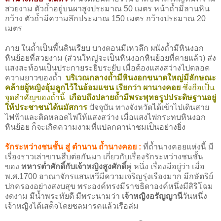
สวยงาม ตัวถ้ำอยู่บนผาสูงประมาณ 50 เมตร หน้าถ้ำมีลานหิน
กว้าง ตัวถ้ำมีความลึกประมาณ 150 เมตร กว้างประมาณ 20
เมตร
ภาย ในถ้ำเป็นพี้นดินเรียบ บางตอนมีเหวลึก ผนังถ้ำมีหินงอก
หินย้อยที่สวยงาม (ส่วนใหญ่จะเป็นหินงอกหินย้อยที่ตายแล้ว) ส่ง
แสงสะท้อนเป็นประกายระยิบระยับ เมื่อต้องแสงสว่างไปตลอด
ความยาวของถ้ำ
บริเวณกลางถ้ำมีหินงอกขนาดใหญ่มีลักษณะ
คล้ายผู้หญิงอุ้มลูกไว้ในอ้อมแขน เรียกว่า ผานางคอย
ซึ่งถือเป็น
จุดสำคัญของถ้ำนี้
เกือบถึงปลายถ้ำมีพระพุทธรูปประดิษฐานอยู่
ให้ประชาชนได้นมัสการ
ปัจจุบัน ทางจังหวัดได้เข้าไปเดินสาย
ไฟฟ้าและติดหลอดไฟให้แสงสว่าง เมื่อแสงไฟกระทบหินงอก
หินย้อย ก็จะเกิดความงามที่แปลกตาน่าชมเป็นอย่างยิ่ง
รักระหว่างชนชั้น สู่ ตำนาน ถ้ำนางคอย :
ที่ถ้ำนางคอยแห่งนี้ มี
เรื่องราวเล่าขานสืบต่อกันมา เกี่ยวกับเรื่องรักระหว่างชนชั้น
ของ
ทหารต่ำศักดิ์กับเจ้าหญิงสูงศักดิ์
คู่ หนึ่ง เรื่องมีอยู่ว่า เมื่อ
พ.ศ.1700 อาณาจักรแสนหวีมีความเจริญรุ่งเรืองมาก มีกษัตริย์
ปกครองอย่างสงบสุข พระองค์ทรงมีราชธิดาองค์หนึ่งมีสิริโฉม
งดงาม มีน้ำพระทัยดี มีพระนามว่า
เจ้าหญิงอรัญญานี
วันหนึ่ง
เจ้าหญิงได้เสด็จโดยชลมารคแล้วเรือล่ม