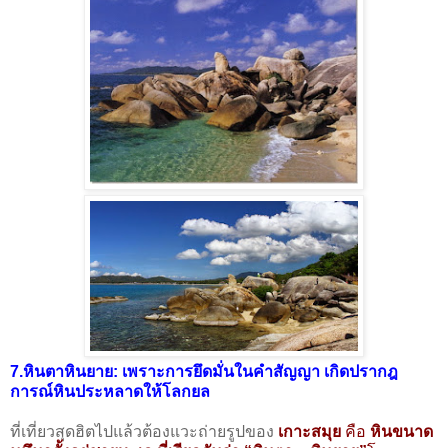
7.หินตาหินยาย: เพราะการยึดมั่นในคำสัญญา เกิดปรากฎ
การณ์หินประหลาดให้โลกยล
ที่เที่ยวสุดฮิตไปแล้วต้องแวะถ่ายรูปของ
เกาะสมุย
คือ
หินขนาด