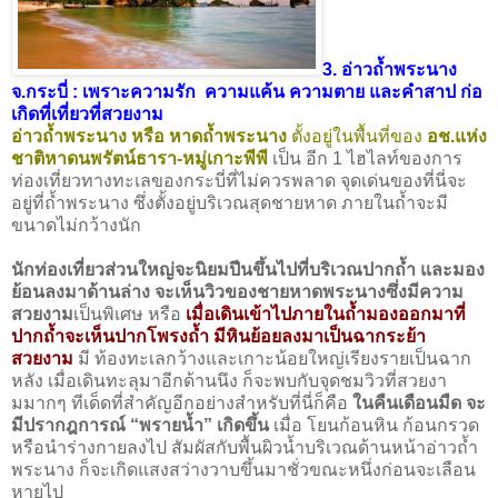
3. อ่าวถ้ำพระนาง
จ.กระบี่ : เพราะความรัก ความแค้น ความตาย และคำสาป ก่อ
เกิดที่เที่ยวที่สวยงาม
อ่าวถ้ำพระนาง หรือ หาดถ้ำพระนาง
ตั้งอยู่ในพื้นที่ของ
อช.แห่ง
ชาติหาดนพรัตน์ธารา-หมู่เกาะพีพี
เป็น อีก 1 ไฮไลท์ของการ
ท่องเที่ยวทางทะเลของกระบี่ที่ไม่ควรพลาด จุดเด่นของที่นี่จะ
อยู่ที่ถ้ำพระนาง ซึ่งตั้งอยู่บริเวณสุดชายหาด ภายในถ้ำจะมี
ขนาดไม่กว้างนัก
นักท่องเที่ยวส่วนใหญ่จะนิยมปีนขึ้นไปที่บริเวณปากถ้ำ และมอง
ย้อนลงมาด้านล่าง จะเห็นวิวของชายหาดพระนางซึ่งมีความ
สวยงาม
เป็นพิเศษ หรือ
เมื่อเดินเข้าไปภายในถ้ำมองออกมาที่
ปากถ้ำจะเห็นปากโพรงถ้ำ มีหินย้อยลงมาเป็นฉากระย้า
สวยงาม
มี ท้องทะเลกว้างและเกาะน้อยใหญ่เรียงรายเป็นฉาก
หลัง เมื่อเดินทะลุมาอีกด้านนึง ก็จะพบกับจุดชมวิวที่สวยงา
มมากๆ ทีเด็ดที่สำคัญอีกอย่างสำหรับที่นี่ก็คือ
ในคืนเดือนมืด จะ
มีปรากฎการณ์ “พรายน้ำ” เกิดขึ้น
เมื่อ โยนก้อนหิน ก้อนกรวด
หรือนำร่างกายลงไป สัมผัสกับพื้นผิวน้ำบริเวณด้านหน้าอ่าวถ้ำ
พระนาง ก็จะเกิดแสงสว่างวาบขึ้นมาชั่วขณะหนึ่งก่อนจะเลือน
หายไป