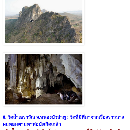
8. วัดถ้ำเอราวัณ จ.หนองบัวลำพู : วัดที่มีทีมาจากเรื่องราวนาง
ผมหอมตามหาพ่อบังเกิดเกล้า