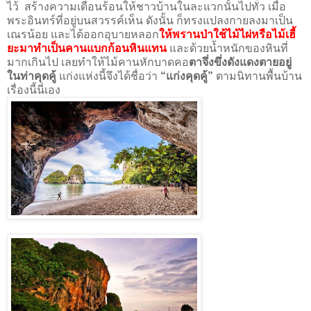
ไว้ สร้างความเดือนร้อนให้ชาวบ้านในละแวกนั้นไปทั่ว เมื่อ
พระอินทร์ที่อยู่บนสวรรค์เห็น
ดังนั้น ก็ทรงแปลงกายลงมาเป็น
เณรน้อย และได้ออกอุบายหลอก
ให้พรานป่าใช้ไม้ไผ่หรือไม้เฮี้
ยะมาทำเป็นคานแบกก้อนหินแทน
และด้วยน้ำหนักของหินที่
มากเกินไป เลยทำให้ไม้คานหักบาดคอ
ตาจึ่งขึ่งดังแดงตายอยู่
ในท่าคุดคู้
แก่งแห่งนี้จึงได้ชื่อว่า
“แก่งคุดคู้”
ตามนิทานพื้นบ้าน
เรื่องนี้นี่เอง