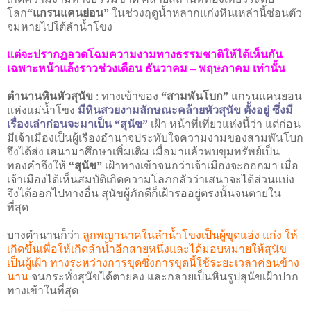
โลก
“
แกรนแคนย่อน
”
ในช่วงฤดูน้ำหลากแก่งหินเหล่านี้ซ่อนตัว
จมหายไปใต้ลำน้ำโขง
แต่จะปรากฏอวดโฉมความงามทางธรรมชาติให้ได้เห็นกัน
เฉพาะหน้าแล้งราวช่วงเดือน ธันวาคม
–
พฤษภาคม เท่านั้น
ตำนานหินหัวสุนัข
:
ทางเข้าของ
“
สามพันโบก
”
แกรนแคนยอน
แห่งแม่น้ำโขง
มีหินสวยงามลักษณะคล้ายหัวสุนัข
ตั้งอยู่ ซึ่งมี
เรื่องเล่าก่อนจะมาเป็น
“
สุนัข
”
เฝ้า หน้าที่เที่ยวแห่งนี้ว่า แต่ก่อน
มีเจ้าเมืองเป็นผู้เรืองอำนาจประทับใจความงามของสามพันโบก
จึงได้ส่ง เสนามาศึกษาเพิ่มเติม เมื่อมาแล้วพบขุมทรัพย์เป็น
ทองคำจึงให้
“
สุนัข
”
เฝ้าทางเข้าจนกว่าเจ้าเมืองจะออกมา
เมื่อ
เจ้าเมืองได้เห็นสมบัติเกิดความโลภกลัวว่าเสนาจะได้ส่วนแบ่ง
จึงได้ออกไปทางอื่น สุนัขผู้ภักดีก็เฝ้ารออยู่ตรงนั้นจนตายใน
ที่สุด
บางตำนานก็ว่า
ลูกพญานาคในลำน้ำโขงเป็นผู้ขุดแอ่ง แก่ง ให้
เกิดขึ้นเพื่อให้เกิดลำน้ำอีกสายหนึ่งและได้มอบหมายให้สุนัข
เป็นผู้เฝ้า ทางระหว่างการขุดซึ่งการขุดนี้ใช้ระยะเวลาค่อนข้าง
นาน
จนกระทั่งสุนัขได้ตายลง และกลายเป็นหินรูปสุนัขเฝ้าปาก
ทางเข้าในที่สุด