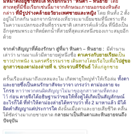
มหึมาตั้งอยู่ชายทะเล ที่เรียกกันว่า “หินตา – หินยาย”
โดย
สาเหตุที่มีชื่อเรียกเช่นนี้มาจากลักษณะภายนอกของหินดัง
กล่าว
ที่มีรูปร่างคล้ายอวัยวะเพศชายและหญิง
โดย หินทั้ง 2 ตั้ง
อยู่ไม่ไกลกัน นอกจากนักท่องเที่ยวจะมาเยี่ยมชมที่นี่เพราะทึง
ในความแปลกของหินที่ธรรมชาติ เสกสรรค์แล้วนั้น ที่นี่ยังเป็น
อีกจุดชมพระอาทิตย์ตกน้ำที่สวยที่สุดแห่งหนึ่งของเกาะสมุยอีก
ด้วย
จากคำสัญญาที่ต้องรักษา สู่ที่มา หินตา – หินยาย :
มีตำนาน
เล่าว่า นานมาแล้วมีตายายคู่หนึ่งชื่อ
ตาเครงกับยายเรียม
เป็น
ชาวปากพนัง จ.นครศรีธรรมราช เดินทางโดยเรือใบเพื่อ
ไปสู่ขอ
ลูกสาวของตาม่องล่ายที่ จ. ประจวบคีรีขันธ์
ให้แก่ลูกชาย
ครั้นเรือแล่นมาถึงแหลมละไม เกิดพายุใหญ่ทำให้เรือล่ม
ทั้งตา
และยายซึ่งเป็นคนรักษาสัจจะวาจา เกรงว่า ตาม่องลาย จะ
โกรธ
หาว่าพวกตนผิดสัญญาไม่มาขอลูกสาวตามที่ตกลง
ไว้
ก่อน ตายจึงได้อธิษฐานว่าขอให้ทั้งคู่ได้เกิดเป็นสัญลักษณ์
อะไรก็ได้ ที่ทำให้ตาม่องล่ายได้ทราบว่า ทั้ง 2 มาหาแล้ว มิได้
ผิดคำสัญญาแต่ประการใด
ดังนั้นเมื่อตาและยายเสียชีวิต คลื่น
ได้ซัดร่างมาเกยชายหาด
กลายมาเป็นหินตาและหินยายจนถึง
ปัจจุบัน