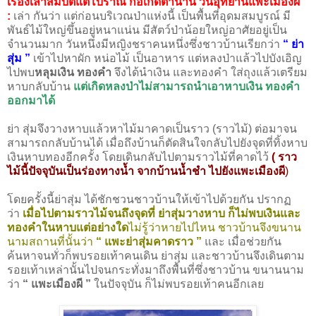
เรื่องเล่าสมบัติแต่โบราณ ก่อเกิดตำนาน วนอุทยานแพะเมืองผี
:
เล่า กันว่า แต่ก่อนบริเวณป่าแห่งนี้ เป็นพื้นที่อุดมสมบูรณ์ มี
พันธ์ไม้ใหญ่ขึ้นอยู่หนาแน่น มีสัตว์ป่าน้อยใหญ่อาศัยอยู่เป็น
จำนวนมาก วันหนึ่งมีหญิงชราคนหนึ่งซึ่งชาวบ้านเรียกว่า
“ ย่า
สุ่ม ”
เข้าไปหาผัก หน่อไม้ เป็นอาหาร แต่หลงป่าแล้วไปบังเอิญ
ไปพบ
หลุมเงิน ทองคำ
จึงได้นำเงิน และทองคำ ใส่ถุงแล้วเตรียม
หาบกลับบ้าน
แต่เกิดหลงป่าไม่สามารถนำเอาหาบเงิน ทองคำ
ออกมาได้
ย่า สุ่มจึงวางหาบแล้วหาไม้มาคาดเป็นราว (ราวไม้) ต่อมาจน
สามารถกลับบ้านได้ เมื่อถึงบ้านก็ตัดสินใจกลับไปยังจุดที่ทิ้งหาบ
เงินหาบทองอีกครั้ง โดยเดินกลับไปตามราวไม้ที่คาดไว้
( ราว
ไม้นี้ปัจจุบันเป็นร่องทางน้ำ จากบ้านน้ำชำ ไปยังแพะเมืองผี
)
โดยครั้งนี้ย่าสุ่ม ได้ชักชวนชาวบ้านให้เข้าไปด้วยกัน ปรากฏ
ว่า
เมื่อไปตามราวไม้จนถึงจุดที่ ย่าสุ่มวางหาบ ก็ไม่พบเงินและ
ทองคำในหาบแต่อย่างใด
ไม่รู้ว่าหายไปไหน ชาวบ้านจึงขนาน
นามสถานที่นั้นว่า
“ แพะย่าสุ่มคาดราว ”
และ เมื่อช่วยกัน
ค้นหาจนทั่วก็พบรอยเท้าคนเดิน ย่าสุ่ม และชาวบ้านจึงเดินตาม
รอยเท้าเหล่านั้นไปจนกระทั่งมาถึงพื้นที่ซึ่งชาวบ้าน ขนานนาม
ว่า
“ แพะเมืองผี ”
ในปัจจุบัน ก็ไม่พบรอยเท้าคนอีกเลย