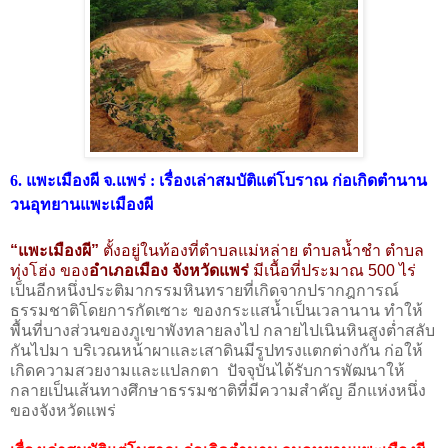
6. แพะเมืองผี จ.แพร่ : เรื่องเล่าสมบัติแต่โบราณ ก่อเกิดตำนาน
วนอุทยานแพะเมืองผี
“แพะเมืองผี”
ตั้งอยู่ในท้องที่ตำบลแม่หล่าย ตำบลน้ำชำ ตำบล
ทุ่งโฮ่ง ของ
อำเภอเมือง จังหวัดแพร่
มีเนื้อที่ประมาณ 500 ไร่
เป็นอีกหนึ่งประติมากรรมหินทรายที่เกิดจากปรากฎการณ์
ธรรมชาติโดยการกัดเซาะ ของกระแสน้ำเป็นเวลานาน ทำให้
พื้นที่บางส่วนของภูเขาพังทลายลงไป กลายไปเนินหินสูงต่ำสลับ
กันไปมา บริเวณหน้าผาและเสาดินมีรูปทรงแตกต่างกัน ก่อให้
เกิดความสวยงามและแปลกตา ปัจจุบันได้รับการพัฒนาให้
กลายเป็นเส้นทางศึกษาธรรมชาติที่มีความสำคัญ อีกแห่งหนึ่ง
ของจังหวัดแพร่