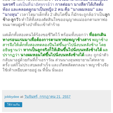
นครศรี
แต่เป็นที่น่าอัศจรรย์ว่า
กาลต่อมา นางสีดาได้เกิดตั้ง
ท้อง และคลอดลูกมาเป็นหญิง 2 คน คือ "นางผมหอม" และ
"นางลุน”
เวลาโตมาเด็กทั้ง 2 เติบโตขึ้น ก็มักจะถูกล้อว่าเป็น
ลูก
ช้าง-ลูกวัว
ทำให้ทั้งสองตัดสินใจขออนุญาตแม่ออกตามหาพ่อ
จนมาพบฝูงช้างป่าที่จะเข้าทำร้าย
แต่เด็กทั้งสองคนได้ร้องขอชีวิตไว้ พร้อมทั้งบอกว่า
ที่ออกเดิน
ทางรอนแรมมาเพื่อต้องการตามหาพ่อพญาช้างสาร
พญาช้าง
สารจึงให้เด็กทั้งสองทดลองปีนไต่ขึ้นงาไปนั่งบนหลังช้าง โดย
อธิษฐานว่า
หากเป็นลูกจริงก็ให้เดินขึ้นไปนั่งบนหลังช้างได้
ผล
ปรากฏว่า
นางผมหอมไต่ขึ้นไปนั่งบนหลังช้างได้
และ ถูกนำตัว
กลับมาอยู่ด้วยกันที่ถ้ำเอราวัณ ส่วนนางลุนพยายามไต่หลาย
ครั้ง แต่ก็ไม่ประสบผลสำเร็จ และเกิดพลัดตกลงมา พญาช้างจึง
ใช้เท้าเหยียบตายอยู่ ณ ที่นั้น นั่นเอง
jobbydee
at
วันจันทร์, กรกฎาคม 21, 2557
ใช้ร่วมกัน