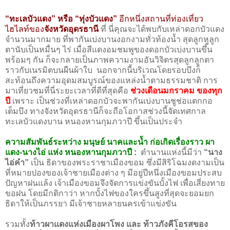
“ทะเลบัวแดง” หรือ “ทุ่งบัวแดง”
อีกหนึ่งสถานที่ท่องเที่ยว
ไฮไลท์ของ
จังหวัดอุดรธานี
ที่ นี่คุณจะได้พบกับเหล่าดอกบัวแดง
จำนวนมากมาย ที่พากันเบ่งบานงอกงามทั่วท้องน้ำ สุดลูกหูลูก
ตานับเป็นหมื่นๆ ไร่ เมื่อสีแดงอมชมพูของดอกบัวเบ่งบานขึ้น
พร้อมๆ กัน ก็จะกลายเป็นภาพความงามอันวิจิตรสุดลูกลูกตา
ราวกับเนรมิตบนผืนผ้าใบ นอกจากนี้บริเวณโดยรอบบึงก็
สะท้อนถึงความอุดมสมบูรณ์ของแหล่งน้ำตามธรรมชาติ การ
มาเที่ยวชมที่นี่ระยะเวลาที่ดีที่สุดคือ
ช่วงเดือนมกราคม ของทุก
ปี
เพราะ เป็นช่วงที่เหล่าดอกบัวจะพากันเบ่งบานชูช่อแตกกอ
เต็มบึง ทางจังหวัดอุดรธานีก็จะถือโอกาสช่วงนี้จัดเทศกาล
ทะเลบัวแดงบาน หนองหานกุมภวาปี ขึ้นเป็นประจำ
ความสัมพันธ์ระหว่าง มนุษย์ นาคและน้ำ ก่อเกิดเรื่องราว ผา
แดง-นางไอ่ แห่ง หนองหานกุมภวาปี :
ตำนานแห่งนี้มีว่า
“นาง
ไอ่คำ”
เป็น ธิดาของพระราชาเมืองขอม ซึ่งมีสิริโฉมงดงามเป็น
ที่หมายปองของเจ้าชายเมืองต่าง ๆ มีอยู่ปีหนึ่งเมืองขอมประสบ
ปัญหาฝนแล้ง เจ้าเมืองขอมจึงจัดการแข่งขันบั้งไฟ เพื่อเสี่ยงทาย
ขอฝน โดยมีกติกาว่า หากบั้งไฟของใครขึ้นสูงที่สุดจะยอมยก
ธิดาให้เป็นภรรยา มีเจ้าชายหลายนครเข้าแข่งขัน
รวมทั้ง
ท้าวผาแดงแห่งเมืองผาโพง และ ท้าวภังคีโอรสของ