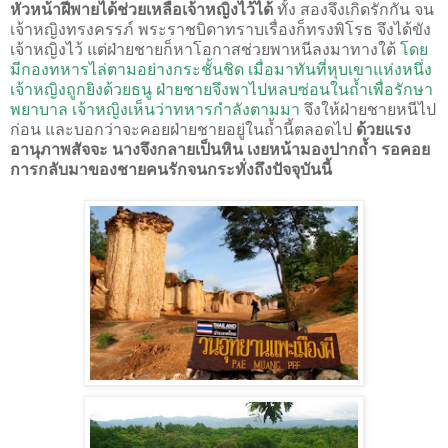
หัวหน้าฝีพายได้ช่วยเหลือเจ้าหญิงไว้ได้
ทั้ง สองจึงเกิดรักกัน จน
เจ้าหญิงทรงครรภ์ พระราชบิดาทราบเรื่องก็ทรงพิโรธ จึงได้ขัง
เจ้าหญิงไว้ แต่ฝ่ายชายก็หาโอกาสช่วยพาหนีลงมาทางใต้
โดย
มีกองทหารไล่ตามอย่างกระชั้นชิด เมื่อมาทันที่หุบเขาแห่งหนึ่ง
เจ้าหญิงถูกยิงด้วยธนู ฝ่ายชายจึงพาไปหลบซ่อนในถ้ำเพื่อรักษา
พยาบาล เจ้าหญิงเห็นว่าทหารกำลังตามมา
จึงให้ฝ่ายชายหนีไป
ก่อน และบอกว่าจะคอยฝ่ายชายอยู่ในถ้ำนี้ตลอดไป
ด้วยแรง
อานุภาพสัจจะ นางจึงกลายเป็นหิน เงยหน้ามองปากถ้ำ รอคอย
การกลับมาของชายคนรักจนกระทั่งถึงปัจจุบันนี้