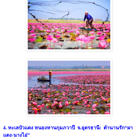
4. ทะเลบัวแดง หนองหานกุมภวาปี จ.อุดรธานี: ตำนานรัก“ผา
แดง-นางไอ่”