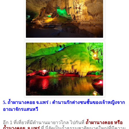
5. ถ้ำผานางคอย จ.แพร่ : ตำนานรักต่างชนชั้นของเจ้าหญิงจาก
อาณาจักรแสนหวี
อีก 1 ที่เที่ยวที่มีตำนานมายาวไกล ไปกันที่
ถ้ำผานางคอย หรือ
ถ้ำนางคอย จ.แพร่
ที่ นี่จัดเป็นถ้ำธรรมชาติขนาดใหญ่ที่มีความ