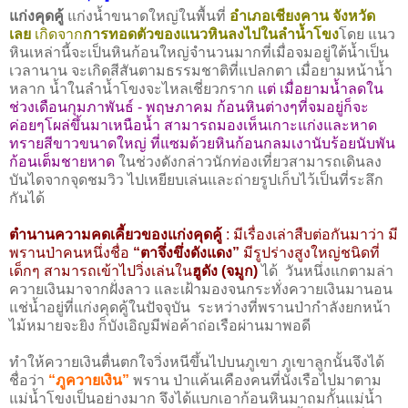
แก่งคุดคู้
แก่งน้ำขนาดใหญ่ในพื้นที่
อำเภอเชียงคาน จังหวัด
เลย
เกิดจาก
การ
ทอดตัวของแนวหินลงไปในลำน้ำโขง
โดย แนว
หินเหล่านี้จะเป็นหินก้อนใหญ่จำนวนมากที่เมื่อจมอยู่ใต้น้ำเป็น
เวลานาน จะเกิดสีสันตามธรรมชาติที่แปลกตา เมื่อยามหน้าน้ำ
หลาก น้ำในลำน้ำโขงจะไหลเชี่ยวกราก
แต่ เมื่อยามน้ำลดใน
ช่วงเดือนกุมภาพันธ์ - พฤษภาคม ก้อนหินต่างๆที่จมอยู่ก็จะ
ค่อยๆโผล่ขึ้นมาเหนือน้ำ สามารถมองเห็นเกาะแก่งและหาด
ทรายสีขาวขนาดใหญ่ ที่แซมด้วยหินก้อนกลมเงานับร้อยนับพัน
ก้อนเต็มชายหาด
ในช่วงดังกล่าวนักท่องเที่ยวสามารถเดินลง
บันไดจากจุดชมวิว ไปเหยียบเล่นและถ่ายรูปเก็บไว้เป็นที่ระลึก
กันได้
ตำนานความคดเคี้ยวของแก่งคุดคู้
: มีเรื่องเล่าสืบต่อกันมาว่า มี
พรานป่าคนหนึ่งชื่อ
“ตาจึ่งขึ่งดังแดง”
มีรูปร่างสูงใหญ่ชนิดที่
เด็กๆ สามารถเข้าไปวิ่งเล่นใน
ฮูดัง (จมูก)
ได้ วันหนึ่งแกตามล่า
ควายเงินมาจากฝั่งลาว และเฝ้ามองจนกระทั่งควายเงินมานอน
แช่น้ำอยู่ที่แก่งคุดคู้ในปัจจุบัน ระหว่างที่พรานป่ากำลังยกหน้า
ไม้หมายจะยิง ก็บังเอิญมีพ่อค้าถ่อเรือผ่านมาพอดี
ทำให้ควายเงินตื่นตกใจวิ่งหนีขึ้นไปบนภูเขา ภูเขาลูกนั้นจึงได้
ชื่อว่า
“ภูควายเงิน”
พราน ป่าแค้นเคืองคนที่นั่งเรือไปมาตาม
แม่น้ำโขงเป็นอย่างมาก จึงได้แบกเอาก้อนหินมาถมกั้นแม่น้ำ